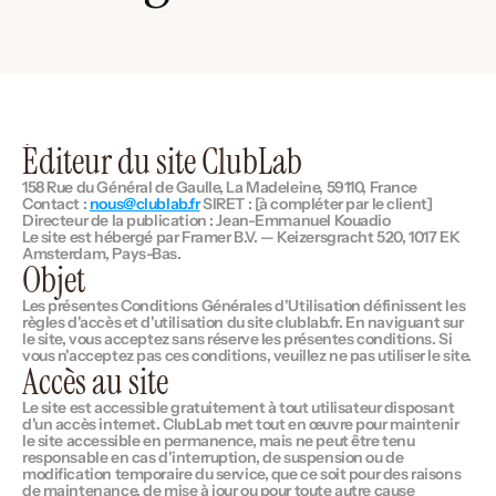
Éditeur du site ClubLab
158 Rue du Général de Gaulle, La Madeleine, 59110, France 
Contact : 
nous@clublab.fr
 SIRET : [à compléter par le client]
Directeur de la publication : Jean-Emmanuel Kouadio
Le site est hébergé par Framer B.V. — Keizersgracht 520, 1017 EK 
Amsterdam, Pays-Bas.
Objet
Les présentes Conditions Générales d'Utilisation définissent les 
règles d'accès et d'utilisation du site clublab.fr. En naviguant sur 
le site, vous acceptez sans réserve les présentes conditions. Si 
vous n'acceptez pas ces conditions, veuillez ne pas utiliser le site.
Accès au site
Le site est accessible gratuitement à tout utilisateur disposant 
d'un accès internet. ClubLab met tout en œuvre pour maintenir 
le site accessible en permanence, mais ne peut être tenu 
responsable en cas d'interruption, de suspension ou de 
modification temporaire du service, que ce soit pour des raisons 
de maintenance, de mise à jour ou pour toute autre cause 