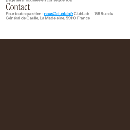
page sera modifiée en conséquence.
Contact
Pour toute question : 
nous@clublab.fr
 ClubLab — 158 Rue du 
Général de Gaulle, La Madeleine, 59110, France
On crée ce qui vous ressemble.
(33) 7 50 49 59 29
249 rue Pasteur 59520 Marquette-Lez-Lille
Le Studio
L'Atelier
Projets
Lab
Merch