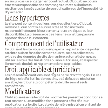
en aucun cas un engagement contractuel. ClubLab ne pourra 
être tenu responsable des dommages directs ou indirects 
résultant de l'accès au site, de son utilisation ou de l'impossibilité 
d'y accéder.
Liens hypertextes
Le site peut contenir des liens vers des sites tiers. ClubLab 
n'exerce aucun contrôle sur ces sites et décline toute 
responsabilité quant à leur contenu, leurs pratiques ou leur 
disponibilité. La présence de ces liens ne constitue pas une 
approbation de leur contenu.
Comportement de l'utilisateur
En utilisant le site, vous vous engagez à ne pas tenter de porter 
atteinte au bon fonctionnement du site, ne pas collecter ou 
extraire des données du site de manière automatisée, ne pas 
utiliser le site à des fins illicites ou non autorisées, et respecter 
l'ensemble des lois et réglementations applicables.
Droit applicable et juridiction
Les présentes conditions sont régies par le droit français. En cas 
de litige relatif à l'utilisation du site, et à défaut de résolution 
amiable, les tribunaux compétents de Lille seront seuls 
compétents.
Modifications
ClubLab se réserve le droit de modifier les présentes conditions à 
tout moment. Les modifications prennent effet dès leur 
publication sur le site. La date de dernière mise à jour en haut de 